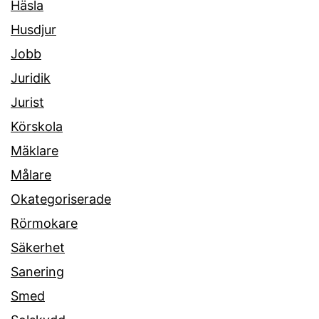
Häsla
Husdjur
Jobb
Juridik
Jurist
Körskola
Mäklare
Målare
Okategoriserade
Rörmokare
Säkerhet
Sanering
Smed