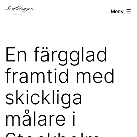
Hoppa
Textilbloggen.se
Meny
till
innehåll
En färgglad
framtid med
skickliga
målare i