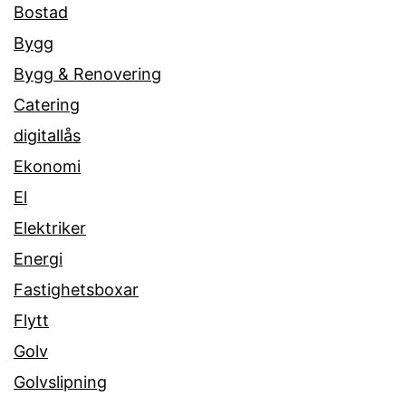
Bostad
Bygg
Bygg & Renovering
Catering
digitallås
Ekonomi
El
Elektriker
Energi
Fastighetsboxar
Flytt
Golv
Golvslipning