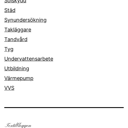
Solskydd
Städ
Synundersökning
Takläggare
Tandvård
Tyg
Undervattensarbete
Utbildning
Värmepump
VVS