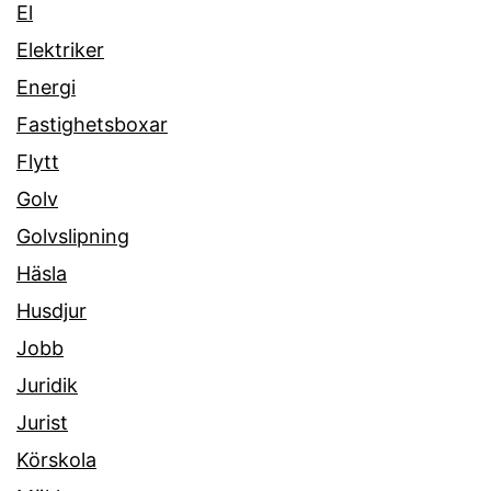
El
Elektriker
Energi
Fastighetsboxar
Flytt
Golv
Golvslipning
Häsla
Husdjur
Jobb
Juridik
Jurist
Körskola