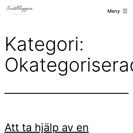
Hoppa
Textilbloggen.se
Meny
till
innehåll
Kategori:
Okategorisera
Att ta hjälp av en