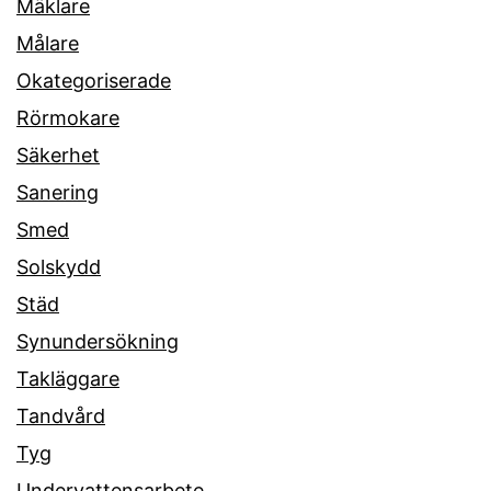
Mäklare
Målare
Okategoriserade
Rörmokare
Säkerhet
Sanering
Smed
Solskydd
Städ
Synundersökning
Takläggare
Tandvård
Tyg
Undervattensarbete