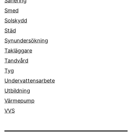
Sanering
Smed
Solskydd
Städ
Synundersökning
Takläggare
Tandvård
Tyg
Undervattensarbete
Utbildning
Värmepump
VVS