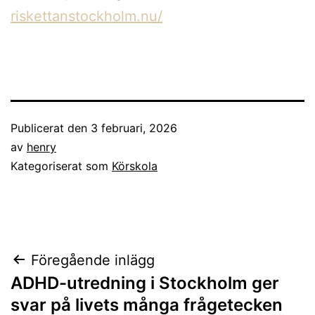
riskettanstockholm.nu/
Publicerat den
3 februari, 2026
av
henry
Kategoriserat som
Körskola
Inläggsnavigering
Föregående inlägg
ADHD-utredning i Stockholm ger
svar på livets många frågetecken