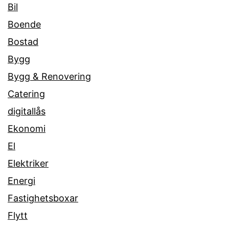
Bil
Boende
Bostad
Bygg
Bygg & Renovering
Catering
digitallås
Ekonomi
El
Elektriker
Energi
Fastighetsboxar
Flytt