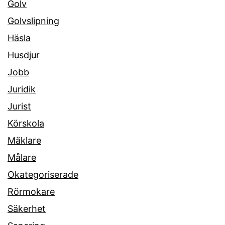
Golv
Golvslipning
Häsla
Husdjur
Jobb
Juridik
Jurist
Körskola
Mäklare
Målare
Okategoriserade
Rörmokare
Säkerhet