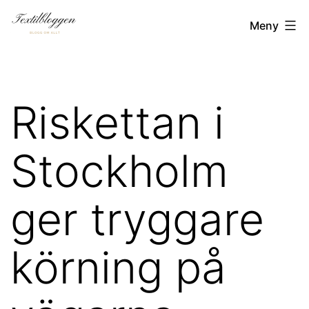
Hoppa
Textilbloggen.se
Meny
till
innehåll
Riskettan i
Stockholm
ger tryggare
körning på