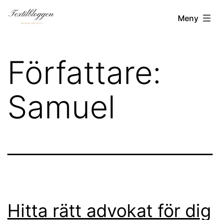
Hoppa
Textilbloggen.se
Meny
till
innehåll
Författare:
Samuel
Hitta rätt advokat för dig