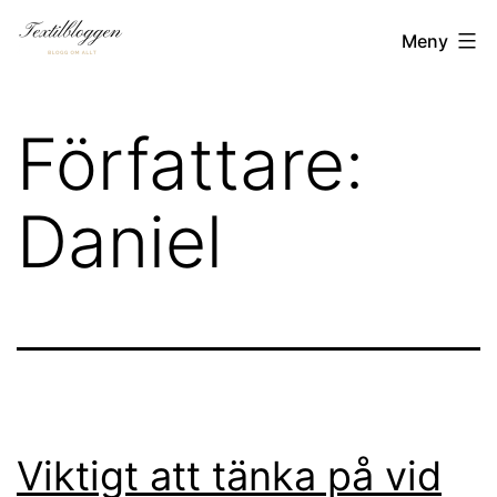
Hoppa
Textilbloggen.se
Meny
till
innehåll
Författare:
Daniel
Viktigt att tänka på vid